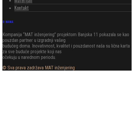
Materijali
Kontakt
O NAMA
Kompanija “MAT inženjering” projektom Banjska 11 pokazala se kao
pouzdan partner u izgradnji vašeg
budućeg doma. Inovativnost, kvalitet i pouzdanost naša su lična karta
za sve buduće projekte koji nas
očekuju u narednom periodu.
© Sva prava zadržava MAT inženjering