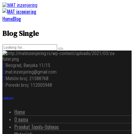
Home
Blog
Blog Single
Beograd, Banjska 11/15
mat.inzenjering@gmail.com
Matični broj: 21588768
Poreski broj: 112005948
LINKOVI
Home
O nama
Projekat Topola-Oplenac